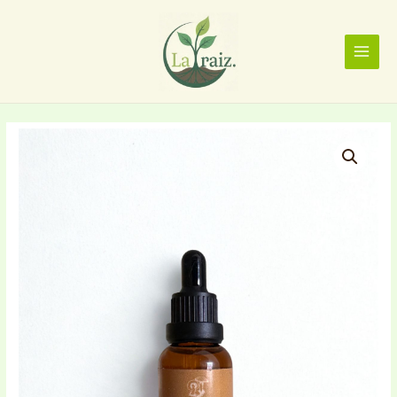
Ir
MAIN
al
MENU
contenido
Cordyceps
cantidad